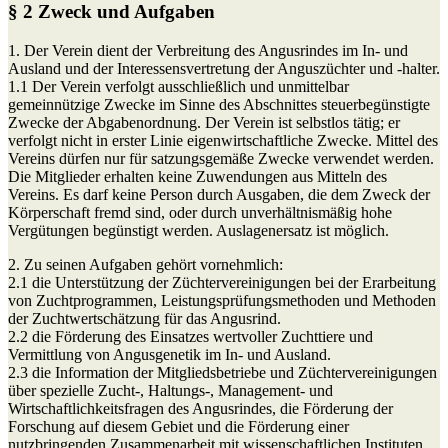
§ 2 Zweck und Aufgaben
1. Der Verein dient der Verbreitung des Angusrindes im In- und
Ausland und der Interessensvertretung der Anguszüchter und -halter.
1.1 Der Verein verfolgt ausschließlich und unmittelbar
gemeinnützige Zwecke im Sinne des Abschnittes steuerbegünstigte
Zwecke der Abgabenordnung. Der Verein ist selbstlos tätig; er
verfolgt nicht in erster Linie eigenwirtschaftliche Zwecke. Mittel des
Vereins dürfen nur für satzungsgemäße Zwecke verwendet werden.
Die Mitglieder erhalten keine Zuwendungen aus Mitteln des
Vereins. Es darf keine Person durch Ausgaben, die dem Zweck der
Körperschaft fremd sind, oder durch unverhältnismäßig hohe
Vergütungen begünstigt werden. Auslagenersatz ist möglich.
2. Zu seinen Aufgaben gehört vornehmlich:
2.1 die Unterstützung der Züchtervereinigungen bei der Erarbeitung
von Zuchtprogrammen, Leistungsprüfungsmethoden und Methoden
der Zuchtwertschätzung für das Angusrind.
2.2 die Förderung des Einsatzes wertvoller Zuchttiere und
Vermittlung von Angusgenetik im In- und Ausland.
2.3 die Information der Mitgliedsbetriebe und Züchtervereinigungen
über spezielle Zucht-, Haltungs-, Management- und
Wirtschaftlichkeitsfragen des Angusrindes, die Förderung der
Forschung auf diesem Gebiet und die Förderung einer
nutzbringenden Zusammenarbeit mit wissenschaftlichen Instituten