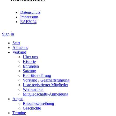
Datenschutz
Impressum
EAF2024
Sign In
Start
Aktuelles
Verband
Über uns
Historie
Ehrungen
Satzung
Beitrittserklärung
Vorstand / Geschäftsführung
Liste registrierter Mitglieder
Werbeartikel
Mitgliedschafts-Anmeldung
Angus
Rassebeschreibung
Geschichte
Termine